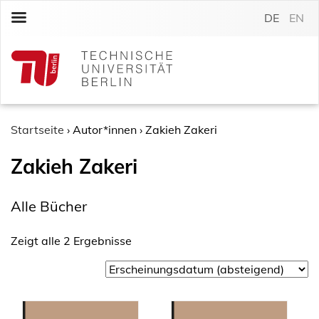
S
DE
EN
k
i
p
t
o
c
o
Startseite
›
Autor*innen
›
Zakieh Zakeri
n
Zakieh Zakeri
t
e
n
Alle Bücher
t
Zeigt alle 2 Ergebnisse