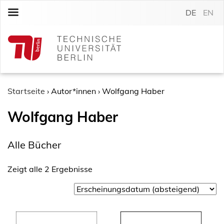
S
DE
EN
k
i
p
t
o
c
o
Startseite
›
Autor*innen
›
Wolfgang Haber
n
Wolfgang Haber
t
e
n
Alle Bücher
t
Zeigt alle 2 Ergebnisse