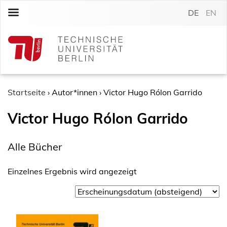
S
DE
EN
k
i
p
t
o
c
o
Startseite
›
Autor*innen
›
Victor Hugo Rólon Garrido
n
Victor Hugo Rólon Garrido
t
e
n
Alle Bücher
t
Einzelnes Ergebnis wird angezeigt