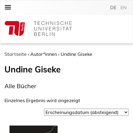
S
DE
EN
k
i
p
t
o
c
o
Startseite
›
Autor*innen
›
Undine Giseke
n
Undine Giseke
t
e
n
Alle Bücher
t
Einzelnes Ergebnis wird angezeigt