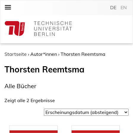
S
DE
EN
k
i
p
t
o
c
o
Startseite
›
Autor*innen
›
Thorsten Reemtsma
n
Thorsten Reemtsma
t
e
n
Alle Bücher
t
Zeigt alle 2 Ergebnisse