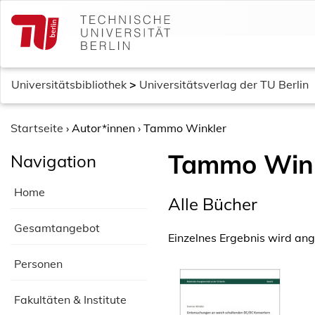
S
k
i
p
t
Universitätsbibliothek
>
Universitätsverlag der TU Berlin
o
c
o
Startseite
›
Autor*innen
›
Tammo Winkler
n
Tammo Wink
Navigation
t
e
Home
n
Alle Bücher
t
Gesamtangebot
Einzelnes Ergebnis wird ang
Personen
Fakultäten & Institute