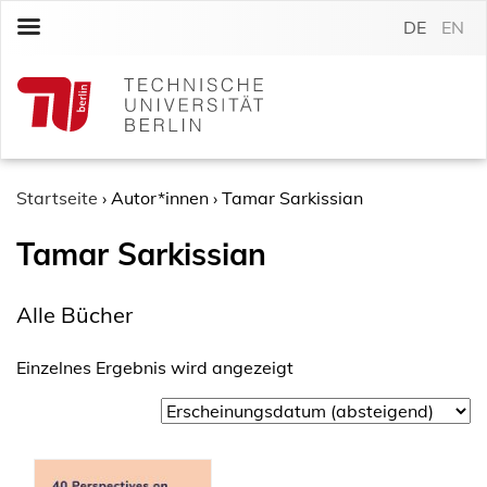
S
DE
EN
k
i
p
t
o
c
o
Startseite
›
Autor*innen
›
Tamar Sarkissian
n
Tamar Sarkissian
t
e
n
Alle Bücher
t
Einzelnes Ergebnis wird angezeigt