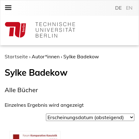
S
DE
EN
k
i
p
t
o
c
o
Startseite
›
Autor*innen
›
Sylke Badekow
n
Sylke Badekow
t
e
n
Alle Bücher
t
Einzelnes Ergebnis wird angezeigt