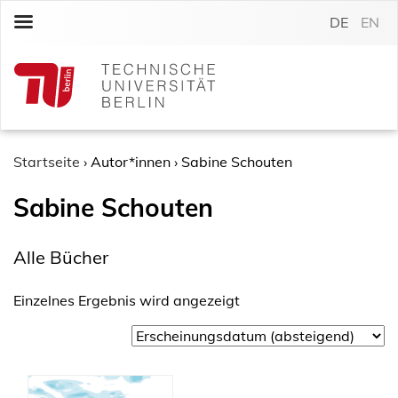
S
DE
EN
k
i
p
t
o
c
o
Startseite
›
Autor*innen
›
Sabine Schouten
n
Sabine Schouten
t
e
n
Alle Bücher
t
Einzelnes Ergebnis wird angezeigt