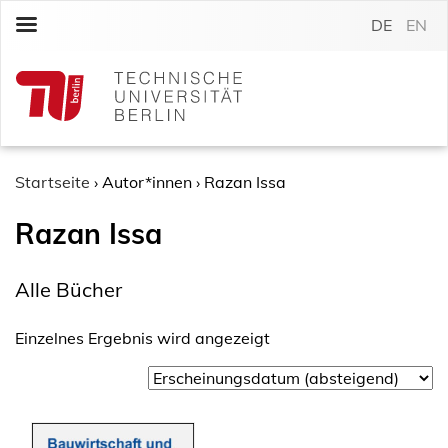
S
DE
EN
k
i
p
t
o
c
o
Startseite
›
Autor*innen
›
Razan Issa
n
Razan Issa
t
e
n
Alle Bücher
t
Einzelnes Ergebnis wird angezeigt