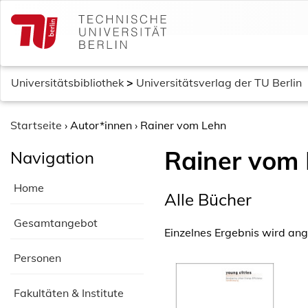
S
k
i
p
t
Universitätsbibliothek
>
Universitätsverlag der TU Berlin
o
c
o
Startseite
›
Autor*innen
›
Rainer vom Lehn
n
Rainer vom
Navigation
t
e
Home
n
Alle Bücher
t
Gesamtangebot
Einzelnes Ergebnis wird ang
Personen
Fakultäten & Institute