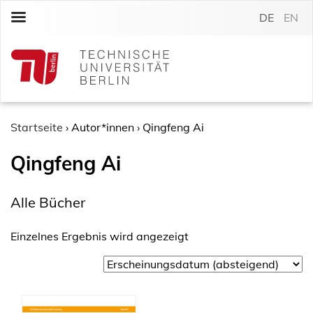
S
DE
EN
k
i
p
t
o
c
o
Startseite
›
Autor*innen
›
Qingfeng Ai
n
Qingfeng Ai
t
e
n
Alle Bücher
t
Einzelnes Ergebnis wird angezeigt