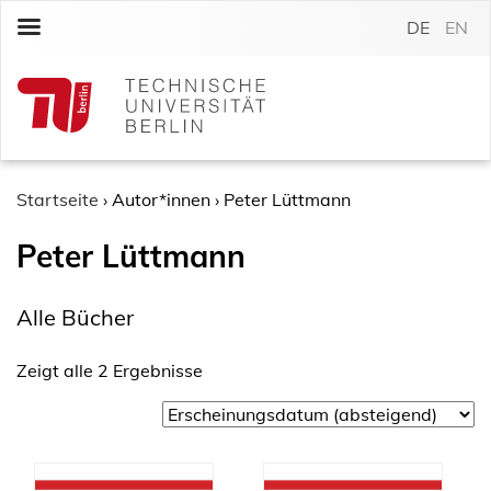
S
DE
EN
k
i
p
t
o
c
o
Startseite
›
Autor*innen
›
Peter Lüttmann
n
Peter Lüttmann
t
e
n
Alle Bücher
t
Zeigt alle 2 Ergebnisse