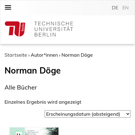
S
DE
EN
k
i
p
t
o
c
o
Startseite
›
Autor*innen
›
Norman Döge
n
Norman Döge
t
e
n
Alle Bücher
t
Einzelnes Ergebnis wird angezeigt