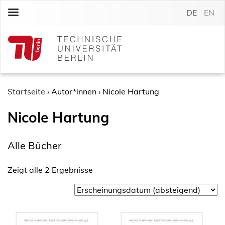
S
DE
EN
k
i
p
t
o
c
o
Startseite
›
Autor*innen
›
Nicole Hartung
n
Nicole Hartung
t
e
n
Alle Bücher
t
Zeigt alle 2 Ergebnisse