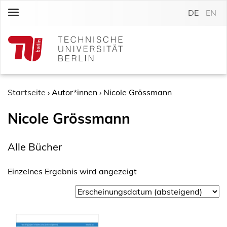
S
DE
EN
k
i
p
t
o
c
o
Startseite
›
Autor*innen
›
Nicole Grössmann
n
Nicole Grössmann
t
e
n
Alle Bücher
t
Einzelnes Ergebnis wird angezeigt