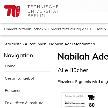
S
k
i
p
t
Universitätsbibliothek
>
Universitätsverlag der TU Berlin
o
c
o
Startseite
›
Autor*innen
›
Nabilah Adel Mohammed
n
Nabilah Ad
Navigation
t
e
Home
n
Alle Bücher
t
Gesamtangebot
Einzelnes Ergebnis wird ang
Personen
Fakultäten & Institute