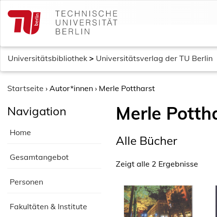
S
k
i
p
t
Universitätsbibliothek
>
Universitätsverlag der TU Berlin
o
c
o
Startseite
›
Autor*innen
›
Merle Pottharst
n
Merle Potth
Navigation
t
e
Home
n
Alle Bücher
t
Gesamtangebot
Zeigt alle 2 Ergebnisse
Personen
Fakultäten & Institute