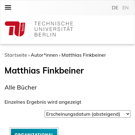
S
DE
EN
k
i
p
t
o
c
o
Startseite
›
Autor*innen
›
Matthias Finkbeiner
n
Matthias Finkbeiner
t
e
n
Alle Bücher
t
Einzelnes Ergebnis wird angezeigt