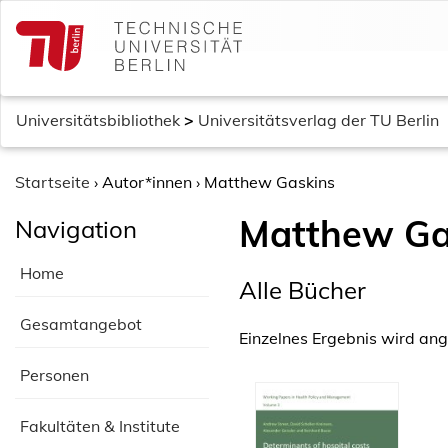
S
k
i
p
t
Universitätsbibliothek
>
Universitätsverlag der TU Berlin
o
c
o
Startseite
›
Autor*innen
›
Matthew Gaskins
n
Matthew Ga
Navigation
t
e
Home
n
Alle Bücher
t
Gesamtangebot
Einzelnes Ergebnis wird ang
Personen
Fakultäten & Institute