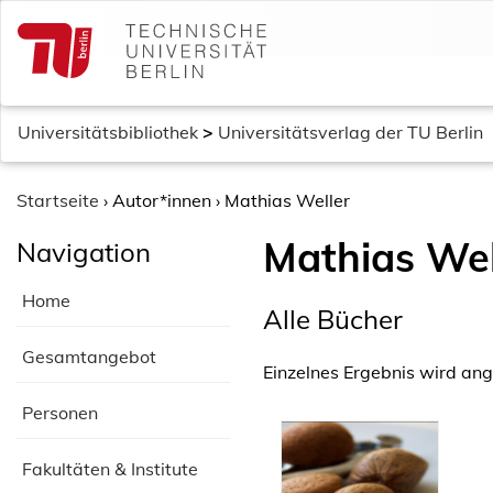
S
k
i
p
t
Universitätsbibliothek
>
Universitätsverlag der TU Berlin
o
c
o
Startseite
›
Autor*innen
›
Mathias Weller
n
Mathias Wel
Navigation
t
e
Home
n
Alle Bücher
t
Gesamtangebot
Einzelnes Ergebnis wird ang
Personen
Fakultäten & Institute