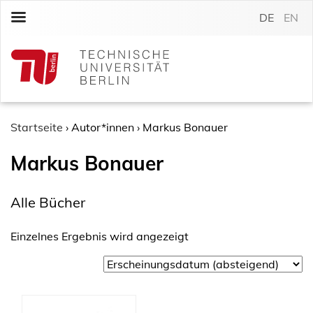
S
DE
EN
k
i
p
t
o
c
o
Startseite
›
Autor*innen
›
Markus Bonauer
n
Markus Bonauer
t
e
n
Alle Bücher
t
Einzelnes Ergebnis wird angezeigt