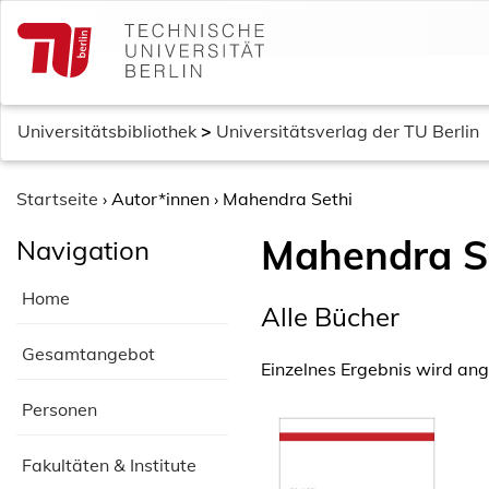
S
k
i
p
t
Universitätsbibliothek
>
Universitätsverlag der TU Berlin
o
c
o
Startseite
›
Autor*innen
›
Mahendra Sethi
n
Mahendra S
Navigation
t
e
Home
n
Alle Bücher
t
Gesamtangebot
Einzelnes Ergebnis wird ang
Personen
Fakultäten & Institute