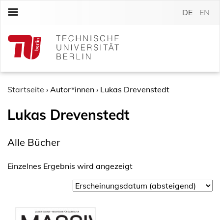
S
DE
EN
k
i
p
t
o
c
o
Startseite
›
Autor*innen
›
Lukas Drevenstedt
n
Lukas Drevenstedt
t
e
n
Alle Bücher
t
Einzelnes Ergebnis wird angezeigt