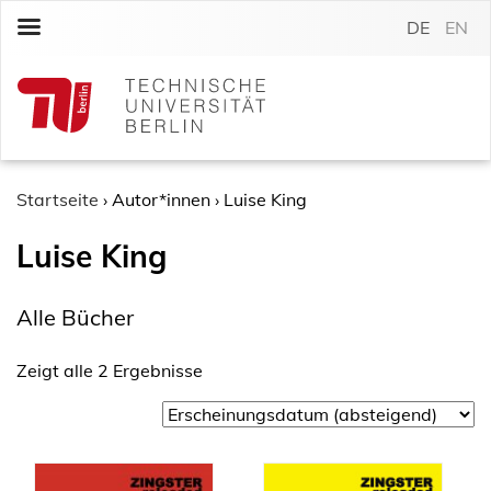
S
DE
EN
k
i
p
t
o
c
o
Startseite
›
Autor*innen
›
Luise King
n
Luise King
t
e
n
Alle Bücher
t
Zeigt alle 2 Ergebnisse