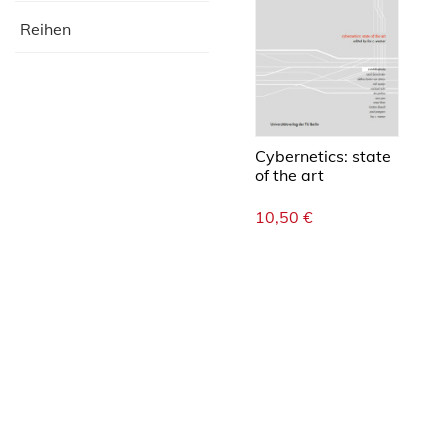
Reihen
Cybernetics: state
of the art
10,50
€