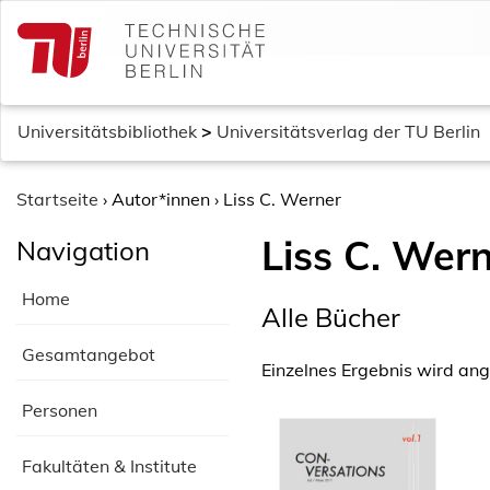
S
k
i
p
t
Universitätsbibliothek
>
Universitätsverlag der TU Berlin
o
c
o
Startseite
›
Autor*innen
›
Liss C. Werner
n
Liss C. Wer
Navigation
t
e
Home
n
Alle Bücher
t
Gesamtangebot
Einzelnes Ergebnis wird ang
Personen
Fakultäten & Institute