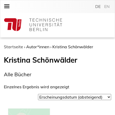
S
DE
EN
k
i
p
t
o
c
o
Startseite
›
Autor*innen
›
Kristina Schönwälder
n
Kristina Schönwälder
t
e
n
Alle Bücher
t
Einzelnes Ergebnis wird angezeigt