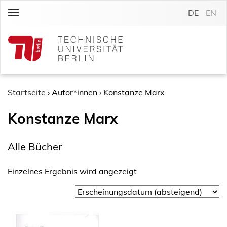
S
DE
EN
k
i
p
t
o
c
o
Startseite
›
Autor*innen
›
Konstanze Marx
n
Konstanze Marx
t
e
n
Alle Bücher
t
Einzelnes Ergebnis wird angezeigt