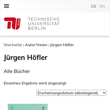
S
DE
EN
k
i
p
t
o
c
o
Startseite
›
Autor*innen
›
Jürgen Höfler
n
Jürgen Höfler
t
e
n
Alle Bücher
t
Einzelnes Ergebnis wird angezeigt