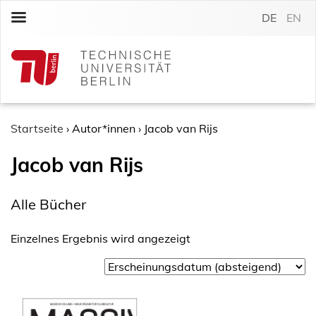
S
DE
EN
k
i
p
t
o
c
o
Startseite
›
Autor*innen
›
Jacob van Rijs
n
Jacob van Rijs
t
e
n
Alle Bücher
t
Einzelnes Ergebnis wird angezeigt