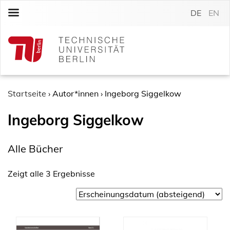
S
DE
EN
k
i
p
t
o
c
o
Startseite
›
Autor*innen
›
Ingeborg Siggelkow
n
Ingeborg Siggelkow
t
e
n
Alle Bücher
t
Zeigt alle 3 Ergebnisse