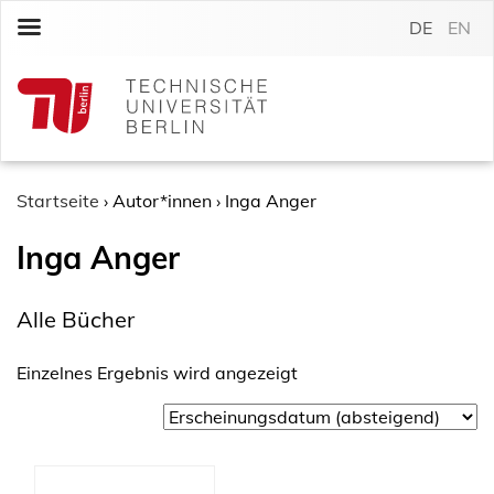
S
DE
EN
k
i
p
t
o
c
o
Startseite
›
Autor*innen
›
Inga Anger
n
Inga Anger
t
e
n
Alle Bücher
t
Einzelnes Ergebnis wird angezeigt