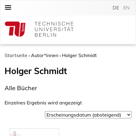
S
DE
EN
k
i
p
t
o
c
o
Startseite
›
Autor*innen
›
Holger Schmidt
n
Holger Schmidt
t
e
n
Alle Bücher
t
Einzelnes Ergebnis wird angezeigt