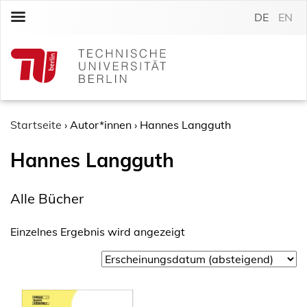
S
DE
EN
k
i
p
t
o
c
o
Startseite
›
Autor*innen
›
Hannes Langguth
n
Hannes Langguth
t
e
n
Alle Bücher
t
Einzelnes Ergebnis wird angezeigt