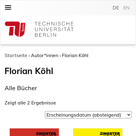
S
DE
EN
k
i
p
t
o
c
o
Startseite
›
Autor*innen
›
Florian Köhl
n
Florian Köhl
t
e
n
Alle Bücher
t
Zeigt alle 2 Ergebnisse