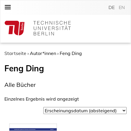
S
DE
EN
k
i
p
t
o
c
o
Startseite
›
Autor*innen
›
Feng Ding
n
Feng Ding
t
e
n
Alle Bücher
t
Einzelnes Ergebnis wird angezeigt