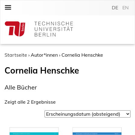
S
DE
EN
k
i
p
t
o
c
o
Startseite
›
Autor*innen
›
Cornelia Henschke
n
Cornelia Henschke
t
e
n
Alle Bücher
t
Zeigt alle 2 Ergebnisse