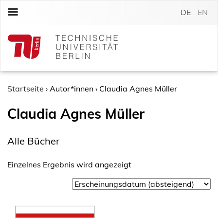
S
DE
EN
k
i
p
t
o
c
o
Startseite
›
Autor*innen
›
Claudia Agnes Müller
n
Claudia Agnes Müller
t
e
n
Alle Bücher
t
Einzelnes Ergebnis wird angezeigt