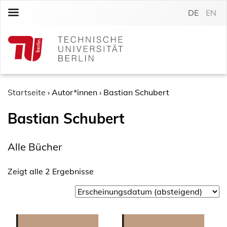
S
DE
EN
k
i
p
t
o
c
o
Startseite
›
Autor*innen
›
Bastian Schubert
n
Bastian Schubert
t
e
n
Alle Bücher
t
Zeigt alle 2 Ergebnisse