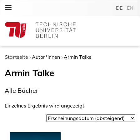
S
DE
EN
k
i
p
t
o
c
o
Startseite
›
Autor*innen
›
Armin Talke
n
Armin Talke
t
e
n
Alle Bücher
t
Einzelnes Ergebnis wird angezeigt