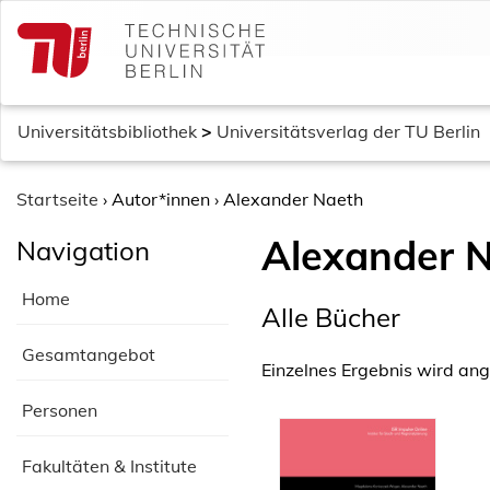
S
k
i
p
t
Universitätsbibliothek
>
Universitätsverlag der TU Berlin
o
c
o
Startseite
›
Autor*innen
›
Alexander Naeth
n
Alexander 
Navigation
t
e
Home
n
Alle Bücher
t
Gesamtangebot
Einzelnes Ergebnis wird ang
Personen
Fakultäten & Institute