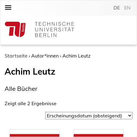
S
DE
EN
k
i
p
t
o
c
o
Startseite
›
Autor*innen
›
Achim Leutz
n
Achim Leutz
t
e
n
Alle Bücher
t
Zeigt alle 2 Ergebnisse