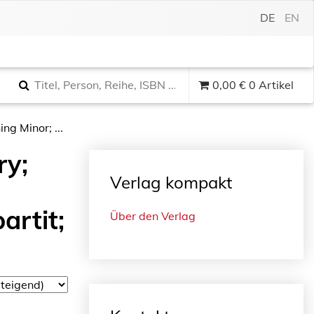
DE
EN
0,00
€
0 Artikel
ng Minor; ...
ry;
Verlag kompakt
artit;
Über den Verlag