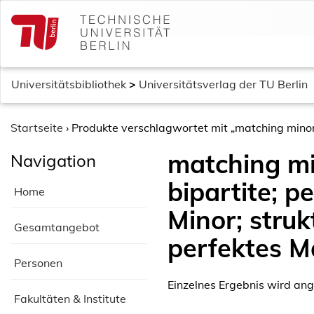
S
k
i
p
t
Universitätsbibliothek
>
Universitätsverlag der TU Berlin
o
c
o
Startseite
›
Produkte verschlagwortet mit „matching minor; 
n
matching mi
Navigation
t
e
bipartite; p
Home
n
t
Minor; struk
Gesamtangebot
perfektes M
Personen
Einzelnes Ergebnis wird ang
Fakultäten & Institute