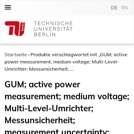
S
DE
EN
k
i
p
t
o
c
o
Startseite
›
Produkte verschlagwortet mit „GUM; active
n
power measurement; medium voltage; Multi-Level-
t
Umrichter; Messunsicherheit; ...
e
GUM; active power
n
t
measurement; medium voltage;
Multi-Level-Umrichter;
Messunsicherheit;
measurement uncertainty;