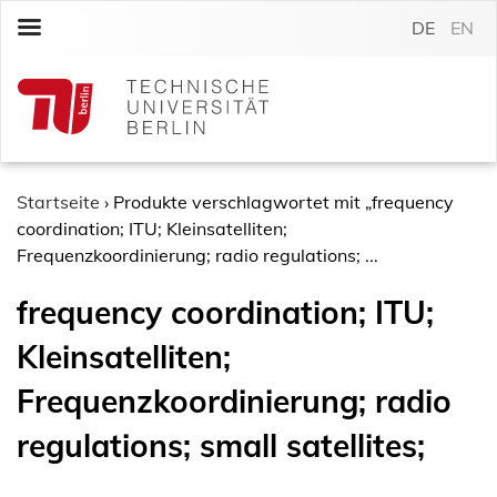
S
DE
EN
k
i
p
t
o
c
o
Startseite
›
Produkte verschlagwortet mit „frequency
n
coordination; ITU; Kleinsatelliten;
t
Frequenzkoordinierung; radio regulations; ...
e
frequency coordination; ITU;
n
t
Kleinsatelliten;
Frequenzkoordinierung; radio
regulations; small satellites;