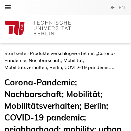
S
DE
EN
k
i
p
t
o
c
o
Startseite
›
Produkte verschlagwortet mit „Corona-
n
Pandemie; Nachbarschaft; Mobilität;
t
Mobilitätsverhalten; Berlin; COVID-19 pandemic; ...
e
Corona-Pandemie;
n
t
Nachbarschaft; Mobilität;
Mobilitätsverhalten; Berlin;
COVID-19 pandemic;
neighborhood; mobility; urban