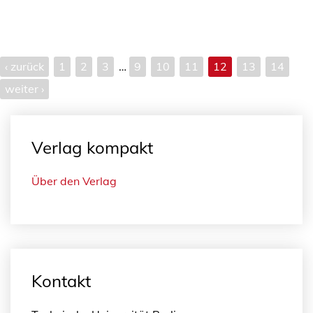
‹ zurück
1
2
3
…
9
10
11
12
13
14
weiter ›
Verlag kompakt
Über den Verlag
Kontakt