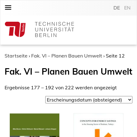
S
DE
EN
k
i
p
t
o
c
o
Startseite
›
Fak. VI – Planen Bauen Umwelt
›
Seite 12
n
Fak. VI – Planen Bauen Umwelt
t
e
n
Ergebnisse 177 – 192 von 222 werden angezeigt
t