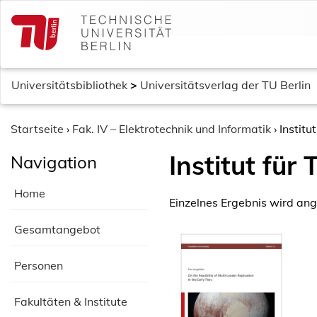
S
k
i
p
t
Universitätsbibliothek
>
Universitätsverlag der TU Berlin
o
c
o
Startseite
›
Fak. IV – Elektrotechnik und Informatik
›
Instit
n
Institut fü
Navigation
t
e
Home
n
Einzelnes Ergebnis wird ang
t
Gesamtangebot
Personen
Fakultäten & Institute